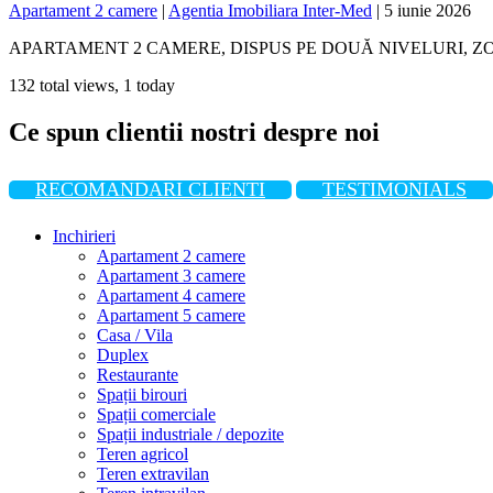
Apartament 2 camere
|
Agentia Imobiliara Inter-Med
|
5 iunie 2026
APARTAMENT 2 CAMERE, DISPUS PE DOUĂ NIVELURI, ZONA PARCUL S
132 total views, 1 today
Ce spun clientii nostri despre noi
RECOMANDARI CLIENTI
TESTIMONIALS
Inchirieri
Apartament 2 camere
Apartament 3 camere
Apartament 4 camere
Apartament 5 camere
Casa / Vila
Duplex
Restaurante
Spații birouri
Spații comerciale
Spații industriale / depozite
Teren agricol
Teren extravilan