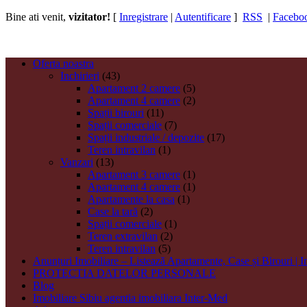
Bine ati venit,
vizitator!
[
Inregistrare
|
Autentificare
]
RSS
|
Facebo
Oferta noastra
Inchirieri
(43)
Apartament 2 camere
(5)
Apartament 4 camere
(2)
Spații birouri
(11)
Spații comerciale
(7)
Spații industriale / depozite
(17)
Teren intravilan
(1)
Vanzari
(13)
Apartament 3 camere
(1)
Apartament 4 camere
(1)
Apartamente la casa
(1)
Case la tară
(2)
Spații comerciale
(1)
Teren extravilan
(2)
Teren intravilan
(5)
Anunțuri Imobiliare – Listează Apartamente, Case și Birouri | 
PROTECTIA DATELOR PERSONALE
Blog
Imobiliare Sibiu agentia imobiliara Inter-Med