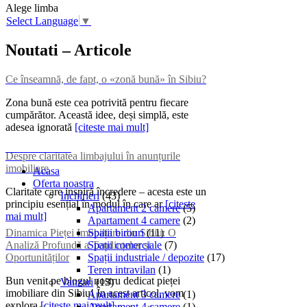
Alege limba
Select Language
▼
Noutati – Articole
Ce înseamnă, de fapt, o «zonă bună» în Sibiu?
Zona bună este cea potrivită pentru fiecare
cumpărător. Această idee, deși simplă, este
adesea ignorată
[citeste mai mult]
Despre claritatea limbajului în anunțurile
imobiliare
Acasa
Oferta noastra
Claritate care inspiră încredere – acesta este un
Inchirieri
(43)
principiu esențial în modul în care ar
[citeste
Apartament 2 camere
(5)
mai mult]
Apartament 4 camere
(2)
Dinamica Pieței Imobiliare din Sibiu: O
Spații birouri
(11)
Analiză Profundă a Tendințelor și
Spații comerciale
(7)
Oportunităților
Spații industriale / depozite
(17)
Teren intravilan
(1)
Bun venit pe blogul nostru dedicat pieței
Vanzari
(13)
imobiliare din Sibiu! În acest articol, vom
Apartament 3 camere
(1)
explora
[citeste mai mult]
Apartament 4 camere
(1)