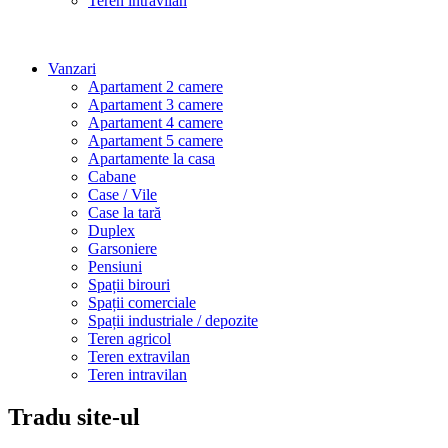
Teren intravilan
Vanzari
Apartament 2 camere
Apartament 3 camere
Apartament 4 camere
Apartament 5 camere
Apartamente la casa
Cabane
Case / Vile
Case la tară
Duplex
Garsoniere
Pensiuni
Spații birouri
Spații comerciale
Spații industriale / depozite
Teren agricol
Teren extravilan
Teren intravilan
Tradu site-ul