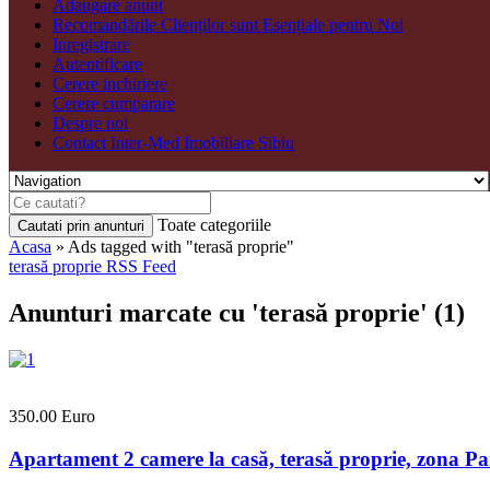
Adaugare anunt
Recomandările Clienților sunt Esențiale pentru Noi
Inregistrare
Autentificare
Cerere inchiriere
Cerere cumparare
Despre noi
Contact Inter-Med Imobiliare Sibiu
Toate categoriile
Cautati prin anunturi
Acasa
»
Ads tagged with "terasă proprie"
terasă proprie RSS Feed
Anunturi marcate cu 'terasă proprie' (1)
350.00 Euro
Apartament 2 camere la casă, terasă proprie, zona Pa