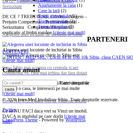
De ce? Competenta – Profesionalism -
Apartamente la casa
(1)
Seriozitate
Case la tară
(2)
Spații comerciale
(1)
DE CE ? TREBUIE Să: Oferim – Alegem –
Teren extravilan
(2)
Prețuim Competenta – Profesionalismul -
Teren intravilan
(5)
Seriozitatea Competenta Dicţionarul
explicativ al limbii române
[citeste mai mult]
Alegerea unei locuinte de inchiriat in Sibiu
PARTENERI
Alegerea unei locuinte de inchiriat in Sibiu
PARTENERI
Alegerea de a locui cu chirie in Sibiu este
[citeste mai mult]
Casa Sibiu mai scumpa cu centrala si aer
Cauta anunt
conditionat vs. casa mai ieftina dar fara dotari
Toate categoriile
Casa Sibiu cu centrala termica Cand doresti sa
cumperi o casa, te interesezi pe mai multe
[citeste mai mult]
© 2026 Inter-Med Imobiliare Sibiu. Toate drepturile rezervate.
Ce sa NU FACI daca vrei sa Vinzi un imobil
Twitter
Ce sa NU FACI daca vrei sa Vinzi un imobil.
DACA in imobilul pe care doriti
[citeste mai
ClassiPress Theme
- Powered by
WordPress
mult]