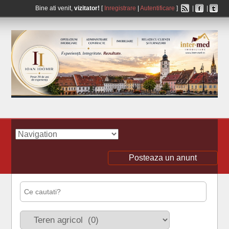
Bine ati venit,
vizitator!
[
Inregistrare
|
Autentificare
]
|
|
Posteaza un anunt