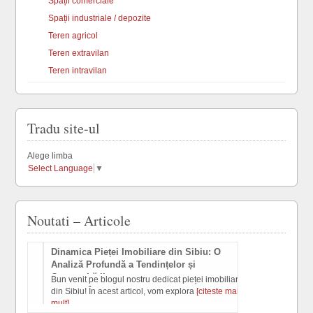
Spații comerciale
Spații industriale / depozite
Teren agricol
Teren extravilan
Teren intravilan
Tradu site-ul
Alege limba
Select Language
▼
Noutati – Articole
rile
Dinamica Pieței Imobiliare din Sibiu: O
De ce? Compe
Analiză Profundă a Tendințelor și
Seriozitate
Oportunităților
te un
Bun venit pe blogul nostru dedicat pieței imobiliare
DE CE ? TREBU
te mai
din Sibiu! În acest articol, vom explora
[citeste mai
Competenta – P
mult]
Competenta Dic