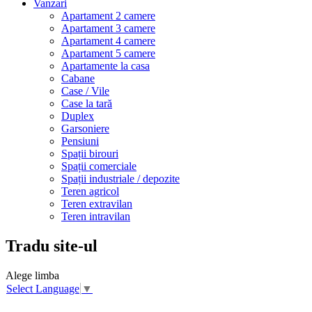
Vanzari
Apartament 2 camere
Apartament 3 camere
Apartament 4 camere
Apartament 5 camere
Apartamente la casa
Cabane
Case / Vile
Case la tară
Duplex
Garsoniere
Pensiuni
Spații birouri
Spații comerciale
Spații industriale / depozite
Teren agricol
Teren extravilan
Teren intravilan
Tradu site-ul
Alege limba
Select Language
▼