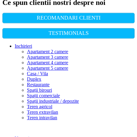
Ce spun clientii nostri despre noi
RECOMANDARI CLIENTI
TESTIMONIALS
Inchirieri
Apartament 2 camere
Apartament 3 camere
Apartament 4 camere
Apartament 5 camere
Casa / Vila
Duplex
Restaurante
Spații birouri
Spații comerciale
Spații industriale / depozite
Teren agricol
Teren extravilan
Teren intravilan