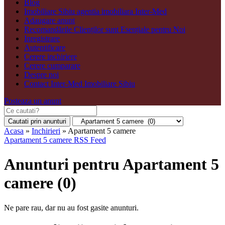
Blog
Imobiliare Sibiu agentia imobiliara Inter-Med
Adaugare anunt
Recomandările Clienților sunt Esențiale pentru Noi
Inregistrare
Autentificare
Cerere inchiriere
Cerere cumparare
Despre noi
Contact Inter-Med Imobiliare Sibiu
Posteaza un anunt
Cautati prin anunturi
Acasa
»
Inchirieri
»
Apartament 5 camere
Apartament 5 camere RSS Feed
Anunturi pentru Apartament 5
camere (0)
Ne pare rau, dar nu au fost gasite anunturi.