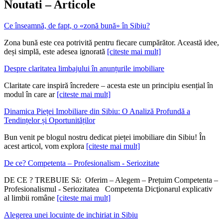
Noutati – Articole
Ce înseamnă, de fapt, o «zonă bună» în Sibiu?
Zona bună este cea potrivită pentru fiecare cumpărător. Această idee,
deși simplă, este adesea ignorată
[citeste mai mult]
Despre claritatea limbajului în anunțurile imobiliare
Claritate care inspiră încredere – acesta este un principiu esențial în
modul în care ar
[citeste mai mult]
Dinamica Pieței Imobiliare din Sibiu: O Analiză Profundă a
Tendințelor și Oportunităților
Bun venit pe blogul nostru dedicat pieței imobiliare din Sibiu! În
acest articol, vom explora
[citeste mai mult]
De ce? Competenta – Profesionalism - Seriozitate
DE CE ? TREBUIE Să: Oferim – Alegem – Prețuim Competenta –
Profesionalismul - Seriozitatea Competenta Dicţionarul explicativ
al limbii române
[citeste mai mult]
Alegerea unei locuinte de inchiriat in Sibiu