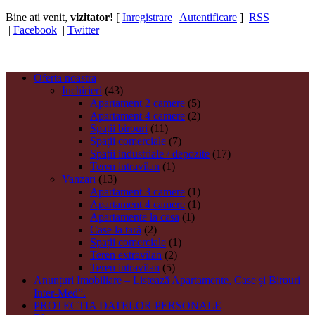
Bine ati venit,
vizitator!
[
Inregistrare
|
Autentificare
]
RSS
|
Facebook
|
Twitter
Oferta noastra
Inchirieri
(43)
Apartament 2 camere
(5)
Apartament 4 camere
(2)
Spații birouri
(11)
Spații comerciale
(7)
Spații industriale / depozite
(17)
Teren intravilan
(1)
Vanzari
(13)
Apartament 3 camere
(1)
Apartament 4 camere
(1)
Apartamente la casa
(1)
Case la tară
(2)
Spații comerciale
(1)
Teren extravilan
(2)
Teren intravilan
(5)
Anunțuri Imobiliare – Listează Apartamente, Case și Birouri |
Inter-Med”.
PROTECTIA DATELOR PERSONALE