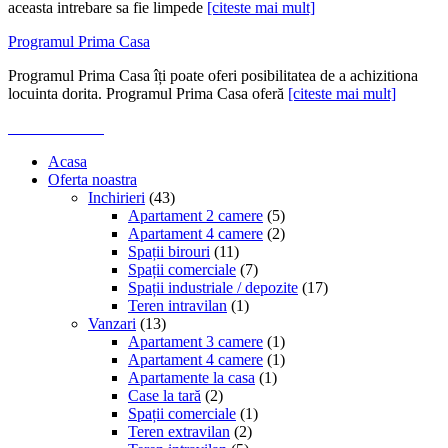
aceasta intrebare sa fie limpede
[citeste mai mult]
Programul Prima Casa
Programul Prima Casa îți poate oferi posibilitatea de a achizitiona
locuinta dorita. Programul Prima Casa oferă
[citeste mai mult]
Acasa
Oferta noastra
Inchirieri
(43)
Apartament 2 camere
(5)
Apartament 4 camere
(2)
Spații birouri
(11)
Spații comerciale
(7)
Spații industriale / depozite
(17)
Teren intravilan
(1)
Vanzari
(13)
Apartament 3 camere
(1)
Apartament 4 camere
(1)
Apartamente la casa
(1)
Case la tară
(2)
Spații comerciale
(1)
Teren extravilan
(2)