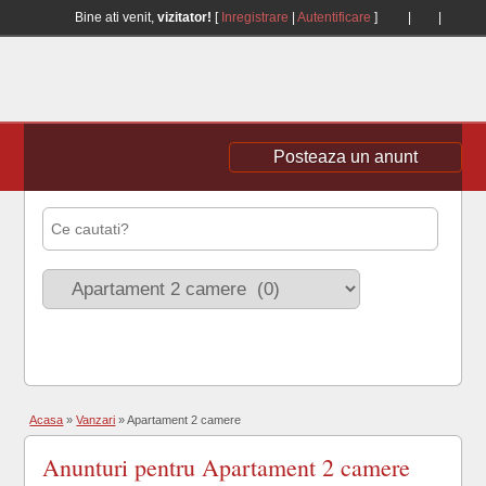
Bine ati venit,
vizitator!
[
Inregistrare
|
Autentificare
]
|
|
Posteaza un anunt
Acasa
»
Vanzari
»
Apartament 2 camere
Anunturi pentru Apartament 2 camere