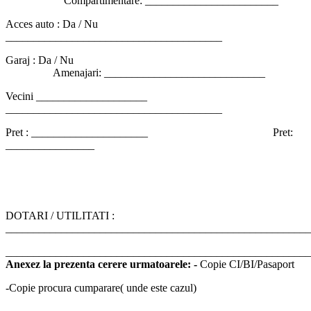
Compartimentare: ________________________
Acces auto : Da / Nu
_______________________________________
Garaj : Da / Nu
Amenajari: _____________________________
Vecini ____________________
_______________________________________
Pret : _____________________ Pret:
________________
DOTARI / UTILITATI :
_______________________________________________________
_______________________________________________________
Anexez la prezenta cerere urmatoarele: -
Copie CI/BI/Pasaport
-Copie procura cumparare( unde este cazul)