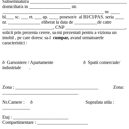
Subsemnatul/a __________________________________________
domiciliat/a in __________________ str.
____________________________________________ nr. ____
bl.___ sc. ___ et. ___ ap. ____ posesor/e al BI/CI/PAS. seria ____
nr. ______________ eliberat la data de __________de catre
______________________, CNP __________________________,
solicit prin prezenta cerere, sa-mi prezentati pentru a viziona un
imobil , pe care doresc sa-l
cumpar,
avand urmatoarele
caracteristici :
ð Garsoniere / Apartamente ð Spatii comerciale/
industriale .
Zona : ____________________________________ Zona:
_________________________________
Nr.Camere : ð Suprafata utila :
____________
Etaj : ________________________
Compartimentare : ______________________