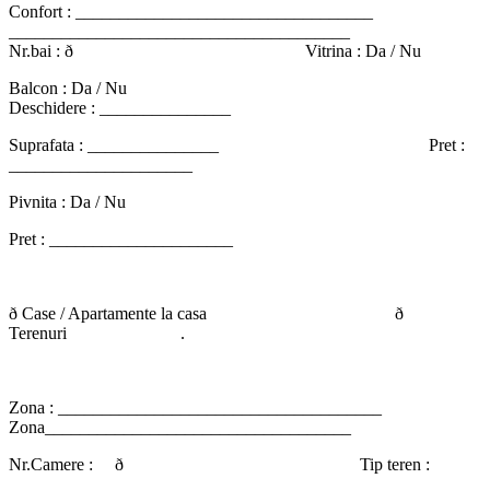
Confort : __________________________________
_______________________________________
Nr.bai : ð Vitrina : Da / Nu
Balcon : Da / Nu
Deschidere : _______________
Suprafata : _______________ Pret :
_____________________
Pivnita : Da / Nu
Pret : _____________________
ð Case / Apartamente la casa ð
Terenuri .
Zona : _____________________________________
Zona___________________________________
Nr.Camere : ð Tip teren :
_____________________________