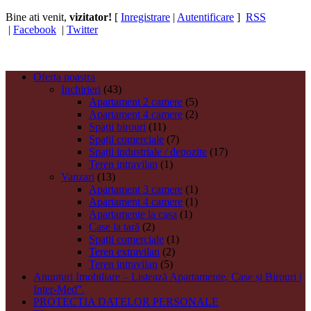
Bine ati venit,
vizitator!
[
Inregistrare
|
Autentificare
]
RSS
|
Facebook
|
Twitter
Oferta noastra
Inchirieri
(43)
Apartament 2 camere
(5)
Apartament 4 camere
(2)
Spații birouri
(11)
Spații comerciale
(7)
Spații industriale / depozite
(17)
Teren intravilan
(1)
Vanzari
(13)
Apartament 3 camere
(1)
Apartament 4 camere
(1)
Apartamente la casa
(1)
Case la tară
(2)
Spații comerciale
(1)
Teren extravilan
(2)
Teren intravilan
(5)
Anunțuri Imobiliare – Listează Apartamente, Case și Birouri |
Inter-Med”.
PROTECTIA DATELOR PERSONALE