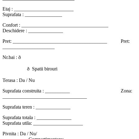
Etaj : ________________________
Suprafata : _______________
Confort : ___________________________________
Deschidere : ______________
Pret: ______________________________________ Pret:
_____________________
Nr.bai : ð
ð Spatii birouri
Terasa : Da / Nu
Suprafata construita : __________ Zona:
__________________________________
Suprafata teren : ______________
Suprafata totala : ______________
Suprafata utila: ____________________
Pivnita : Da / Nu/