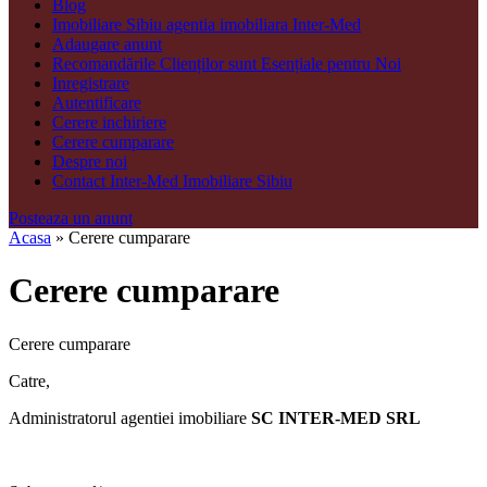
Blog
Imobiliare Sibiu agentia imobiliara Inter-Med
Adaugare anunt
Recomandările Clienților sunt Esențiale pentru Noi
Inregistrare
Autentificare
Cerere inchiriere
Cerere cumparare
Despre noi
Contact Inter-Med Imobiliare Sibiu
Posteaza un anunt
Acasa
»
Cerere cumparare
Cerere cumparare
Cerere cumparare
Catre,
Administratorul agentiei imobiliare
SC INTER-MED SRL