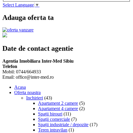
Select Language
▼
Adauga oferta ta
Date de contact agentie
Agentia Imobiliara Inter-Med Sibiu
Telefon
Mobil: 0744/664933
Email: office@inter-med.ro
Acasa
Oferta noastra
Inchirieri
(43)
Apartament 2 camere
(5)
Apartament 4 camere
(2)
Spații birouri
(11)
Spații comerciale
(7)
Spații industriale / depozite
(17)
Teren intravilan
(1)