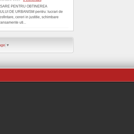
SARE PENTRU OBTINEREA
LUI DE URBANISM pentru: lucrari de
esfintare, cereri in justitie, schimbare
ransamente uti...
age
▼