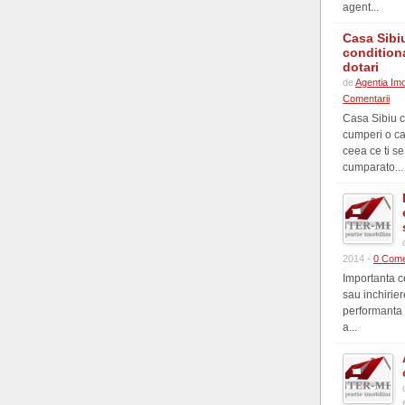
agent...
Casa Sibi
conditiona
dotari
de
Agentia Imo
Comentarii
Casa Sibiu c
cumperi o ca
ceea ce ti se
cumparato...
2014 -
0 Come
Importanta c
sau inchirier
performanta 
a...