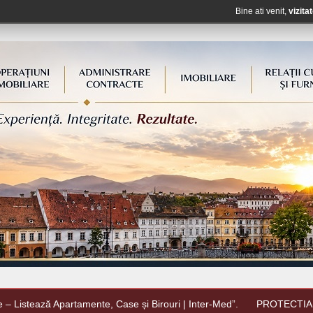
Bine ati venit,
vizitat
e – Listează Apartamente, Case și Birouri | Inter-Med”.
PROTECTIA