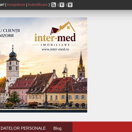
or!
[
Inregistrare
|
Autentificare
]
|
|
 DATELOR PERSONALE
Blog