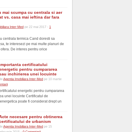
u mai scumpa cu centrala si aer
t vs. casa mai ieftina dar fara
biliara Inter-Med
pe 22 mai 2017 -
1
u centrala termica Cand doresti sa
sa, te interesezi pe mai multe planuri de
 ofera. De interes pentru orice
Importanta certificatului
energetic pentru cumpararea
sau inchirierea unei locuinte
de
Agentia Imobiliara Inter-Med
pe 10 martie
ntarii
ertificatului energetic pentru cumpararea
ea unei locuinte Certificatul de
energetica poate fi considerat drept un
Acte necesare pentru obtinerea
certificatului de urbanism
de
Agentia Imobiliara Inter-Med
pe 15
februarie 2015 -
0 Comentarii