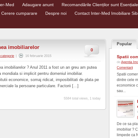
nter-Med
Adaugare anunt
Recomandările Clienților sunt Esențial
Cerere cumparare
Despre noi
Contact Inter-Med Imobiliare Sib
Popular
mea imobiliarelor
0
 categorie
|
16 februarie 2015
Spatii com
de
Agentia Imo
ea imobiliarelor ? Anul 2011 a fost un an greu am putea
Comentarii
mondiala si implicit pentru domeniul imobiliar.
Spatii comer
itutii economice, somaj ridicat, imposibilitati de plata pe
dintre cele m
economice cu
merciale la persoane particulare. Factorii […]
sau...
5584 total views, 1 today
De ce sa pla
imobiliar ? 
limpede ca NU