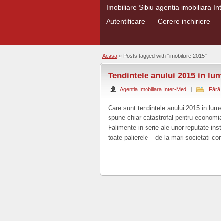
Imobiliare Sibiu agentia imobiliara I
Autentificare
Cerere inchiriere
Acasa
»
Posts tagged with "imobiliare 2015"
Tendintele anului 2015 in lu
Agentia Imobiliara Inter-Med
|
Fără
Care sunt tendintele anului 2015 in lum
spune chiar catastrofal pentru economia 
Falimente in serie ale unor reputate inst
toate palierele – de la mari societati co