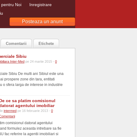
e pentru Noi
Inregistrare
iu
Posteaza un anunt
Comentarii
Etichete
erciale Sibiu
biliara Inter-Med
pe 24 martie 2015 -
0
ciale Sibiu De multi ani Sibiul este una
ai prospere zone din tara, entitati
 o sfera larga de interese in industrie
De ce sa platim comisionul
datorat agentului imobiliar
de
intermed
pe 16 februarie 2013 -
0
Comentarii
tim comisionul datorat agentului
Cand formulez aceasta intrebare sa fie
 fac referire la agentii imobiliari si