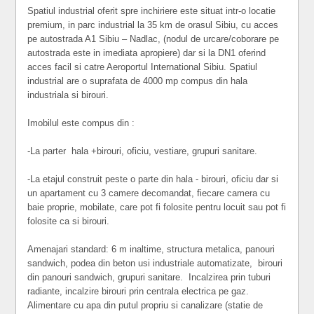
Spatiul industrial oferit spre inchiriere este situat intr-o locatie
premium, in parc industrial la 35 km de orasul Sibiu, cu acces
pe autostrada A1 Sibiu – Nadlac, (nodul de urcare/coborare pe
autostrada este in imediata apropiere) dar si la DN1 oferind
acces facil si catre Aeroportul International Sibiu. Spatiul
industrial are o suprafata de 4000 mp compus din hala
industriala si birouri.
Imobilul este compus din :
-La parter hala +birouri, oficiu, vestiare, grupuri sanitare.
-La etajul construit peste o parte din hala - birouri, oficiu dar si
un apartament cu 3 camere decomandat, fiecare camera cu
baie proprie, mobilate, care pot fi folosite pentru locuit sau pot fi
folosite ca si birouri.
Amenajari standard: 6 m inaltime, structura metalica, panouri
sandwich, podea din beton usi industriale automatizate, birouri
din panouri sandwich, grupuri sanitare. Incalzirea prin tuburi
radiante, incalzire birouri prin centrala electrica pe gaz.
Alimentare cu apa din putul propriu si canalizare (statie de