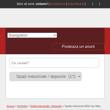
Bine ati venit,
vizitator!
[
Inregistrare
|
Autentificare
]
|
|
Posteaza un anunt
Acasa
»
Inchirieri
»
Spații industriale / depozite
»
Spatiu industrial 4000 mp Sibiu