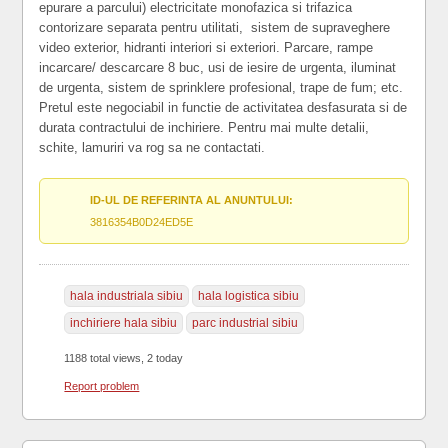
epurare a parcului) electricitate monofazica si trifazica
contorizare separata pentru utilitati, sistem de supraveghere
video exterior, hidranti interiori si exteriori. Parcare, rampe
incarcare/ descarcare 8 buc, usi de iesire de urgenta, iluminat
de urgenta, sistem de sprinklere profesional, trape de fum; etc.
Pretul este negociabil in functie de activitatea desfasurata si de
durata contractului de inchiriere. Pentru mai multe detalii,
schite, lamuriri va rog sa ne contactati.
ID-UL DE REFERINTA AL ANUNTULUI:
3816354B0D24ED5E
hala industriala sibiu
hala logistica sibiu
inchiriere hala sibiu
parc industrial sibiu
1188 total views, 2 today
Report problem