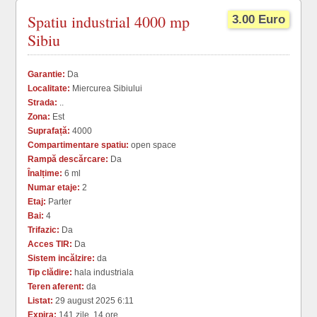
Spatiu industrial 4000 mp
3.00 Euro
Sibiu
Garantie:
Da
Localitate:
Miercurea Sibiului
Strada:
..
Zona:
Est
Suprafață:
4000
Compartimentare spatiu:
open space
Rampă descărcare:
Da
Înalțime:
6 ml
Numar etaje:
2
Etaj:
Parter
Bai:
4
Trifazic:
Da
Acces TIR:
Da
Sistem incălzire:
da
Tip clădire:
hala industriala
Teren aferent:
da
Listat:
29 august 2025 6:11
Expira:
141 zile, 14 ore