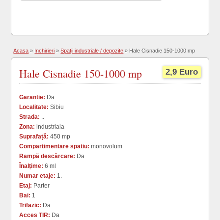
Acasa
»
Inchirieri
»
Spații industriale / depozite
»
Hale Cisnadie 150-1000 mp
Hale Cisnadie 150-1000 mp
2,9 Euro
Garantie:
Da
Localitate:
Sibiu
Strada:
..
Zona:
industriala
Suprafață:
450 mp
Compartimentare spatiu:
monovolum
Rampă descărcare:
Da
Înalțime:
6 ml
Numar etaje:
1.
Etaj:
Parter
Bai:
1
Trifazic:
Da
Acces TIR:
Da