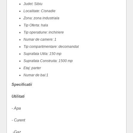
Judet: Sibiu
Localitate: Cisnadie
Zona: zona industriala
Tip Oferta: hala
Tip operatiune: inchiriere
Numar de camere: 1
Tip compartimentare: decomandat
Suprafata Utila: 150 mp
Suprafata Construita: 1500 mp
Etaj: parter
Numar de bai:1
Specificatii
Utilitati
- Apa
- Curent
-Gaz