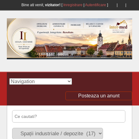
Bine ati venit,
vizitator!
[
Inregistrare
|
Autentificare
]
|
|
Posteaza un anunt