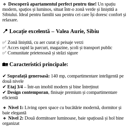
🔹
Descoperă apartamentul perfect pentru tine!
Un spațiu
modern, spațios și luminos, situat într-o zonă verde și liniștită a
Sibiului. Ideal pentru familii sau pentru cei care își doresc confort și
relaxare.
📍
Locație excelentă – Valea Aurie, Sibiu
✅ Zonă liniștită, cu aer curat și peisaje verzi
✅ Acces rapid la parcuri, magazine, școli și transport public
✅ Comunitate prietenoasă și străzi sigure
🏡
Caracteristici principale:
✔
Suprafață generoasă:
140 mp, compartimentare inteligentă pe
două nivele
✔
Etaj 3/4
– într-un imobil modern și bine întreținut
✔
Design contemporan
, finisaje premium și compartimentare
eficientă
🔸
Nivel 1:
Living open space cu bucătărie modernă, dormitor și
baie elegantă
🔸
Nivel 2:
Două dormitoare luminoase, baie spațioasă și hol bine
organizat