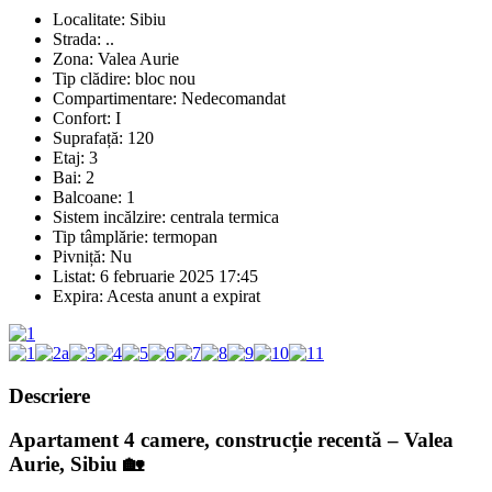
Localitate:
Sibiu
Strada:
..
Zona:
Valea Aurie
Tip clădire:
bloc nou
Compartimentare:
Nedecomandat
Confort:
I
Suprafață:
120
Etaj:
3
Bai:
2
Balcoane:
1
Sistem incălzire:
centrala termica
Tip tâmplărie:
termopan
Pivniță:
Nu
Listat:
6 februarie 2025 17:45
Expira:
Acesta anunt a expirat
Descriere
Apartament 4 camere, construcție recentă – Valea
Aurie, Sibiu
🏡