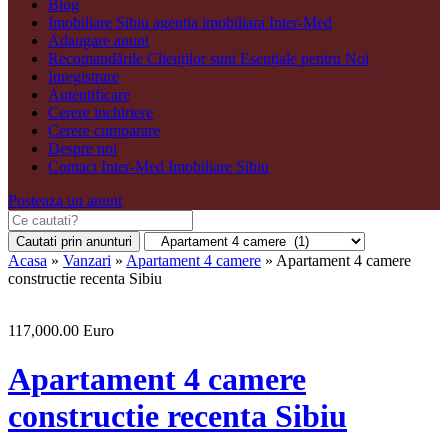
Blog
Imobiliare Sibiu agentia imobiliara Inter-Med
Adaugare anunt
Recomandările Clienților sunt Esențiale pentru Noi
Inregistrare
Autentificare
Cerere inchiriere
Cerere cumparare
Despre noi
Contact Inter-Med Imobiliare Sibiu
Posteaza un anunt
Cautati prin anunturi
Acasa
»
Vanzari
»
Apartament 4 camere
»
Apartament 4 camere
constructie recenta Sibiu
117,000.00 Euro
Apartament 4 camere
constructie recenta Sibiu