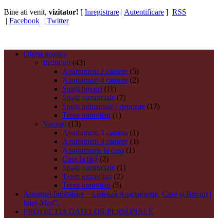
Bine ati venit,
vizitator!
[
Inregistrare
|
Autentificare
]
RSS
|
Facebook
|
Twitter
Oferta noastra
Inchirieri
(43)
Apartament 2 camere
(5)
Apartament 4 camere
(2)
Spații birouri
(11)
Spații comerciale
(7)
Spații industriale / depozite
(17)
Teren intravilan
(1)
Vanzari
(13)
Apartament 3 camere
(1)
Apartament 4 camere
(1)
Apartamente la casa
(1)
Case la tară
(2)
Spații comerciale
(1)
Teren extravilan
(2)
Teren intravilan
(5)
Anunțuri Imobiliare – Listează Apartamente, Case și Birouri |
Inter-Med”.
PROTECTIA DATELOR PERSONALE