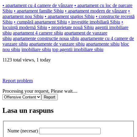
• apartament cu 4 camere de vânzare
• apartament cu loc de parcare
Sibiu
• apartament familie Sibiu
• apartament modern de vânzare
•
apartament nou Sibiu
• apartament spațios Sibiu
• construcție recentă
Sibiu
• cumpără apartament Sibiu
• investiție imobiliară Sibiu
•
locuință modernă Sibiu
• proprietate nouă Sibiu
agentii imobiliare
sibiu
apartament 4 camere sibiu
apartament de vanzare
sibiu
apartamente constructie noua sibiu
apartamente cu 4 camere de
vanzare sibiu
apartamente de vanzare sibiu
apartamente sibiu
bloc
nou sibiu
imobiliare sibiu
top agentii imobiliare sibiu
1123 total views, 1 today
Report problem
Processing your request, Please wait....
Lasa un raspuns
Nume (necesar)