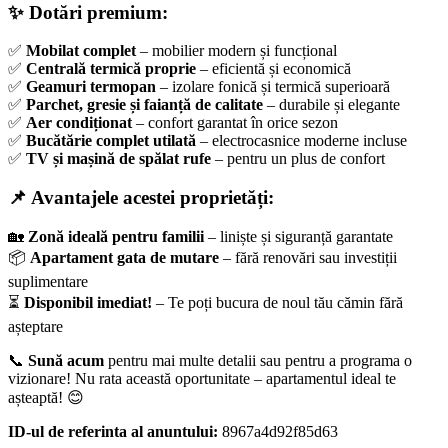
✨
Dotări premium:
✅
Mobilat complet
– mobilier modern și funcțional
✅
Centrală termică proprie
– eficientă și economică
✅
Geamuri termopan
– izolare fonică și termică superioară
✅
Parchet, gresie și faianță de calitate
– durabile și elegante
✅
Aer condiționat
– confort garantat în orice sezon
✅
Bucătărie complet utilată
– electrocasnice moderne incluse
✅
TV și mașină de spălat rufe
– pentru un plus de confort
📌
Avantajele acestei proprietăți:
🏡
Zonă ideală pentru familii
– liniște și siguranță garantate
📦
Apartament gata de mutare
– fără renovări sau investiții
suplimentare
⏳
Disponibil imediat!
– Te poți bucura de noul tău cămin fără
așteptare
📞
Sună acum
pentru mai multe detalii sau pentru a programa o
vizionare! Nu rata această oportunitate – apartamentul ideal te
așteaptă! 😊
ID-ul de referinta al anuntului:
8967a4d92f85d63