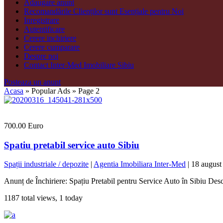
Adaugare anunt
Recomandările Clienților sunt Esențiale pentru Noi
Inregistrare
Autentificare
Cerere inchiriere
Cerere cumparare
Despre noi
Contact Inter-Med Imobiliare Sibiu
Posteaza un anunt
Acasa
»
Popular Ads
»
Page 2
700.00 Euro
Spatiu pretabil service auto Sibiu
Spații industriale / depozite
|
Agentia Imobiliara Inter-Med
|
18 august
Anunț de Închiriere: Spațiu Pretabil pentru Service Auto în Sibiu Descri
1187 total views, 1 today