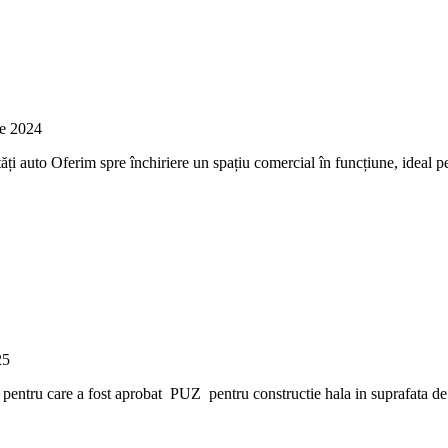
ie 2024
ăți auto Oferim spre închiriere un spațiu comercial în funcțiune, ideal pen
25
entru care a fost aprobat PUZ pentru constructie hala in suprafata 