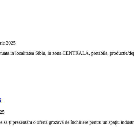
rie 2025
ata in localitatea Sibiu, in zona CENTRALA, pretabila, productie/depoz
i
025
entăm o ofertă grozavă de închiriere pentru un spațiu industrial pe