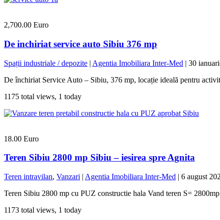
2,700.00 Euro
De inchiriat service auto Sibiu 376 mp
Spații industriale / depozite
|
Agentia Imobiliara Inter-Med
|
30 ianuar
De închiriat Service Auto – Sibiu, 376 mp, locație ideală pentru activit
1175 total views, 1 today
18.00 Euro
Teren Sibiu 2800 mp Sibiu – iesirea spre Agnita
Teren intravilan
,
Vanzari
|
Agentia Imobiliara Inter-Med
|
6 august 20
Teren Sibiu 2800 mp cu PUZ constructie hala Vand teren S= 2800mp p
1173 total views, 1 today