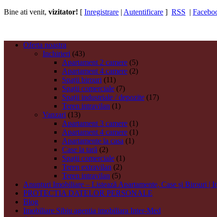
Bine ati venit,
vizitator!
[
Inregistrare
|
Autentificare
]
RSS
|
Facebo
Oferta noastra
Inchirieri
(43)
Apartament 2 camere
(5)
Apartament 4 camere
(2)
Spații birouri
(11)
Spații comerciale
(7)
Spații industriale / depozite
(17)
Teren intravilan
(1)
Vanzari
(13)
Apartament 3 camere
(1)
Apartament 4 camere
(1)
Apartamente la casa
(1)
Case la tară
(2)
Spații comerciale
(1)
Teren extravilan
(2)
Teren intravilan
(5)
Anunțuri Imobiliare – Listează Apartamente, Case și Birouri | 
PROTECTIA DATELOR PERSONALE
Blog
Imobiliare Sibiu agentia imobiliara Inter-Med