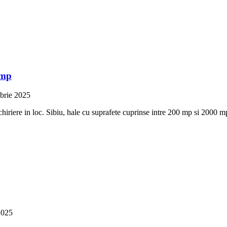
 mp
brie 2025
riere in loc. Sibiu, hale cu suprafete cuprinse intre 200 mp si 2000 mp 
2025