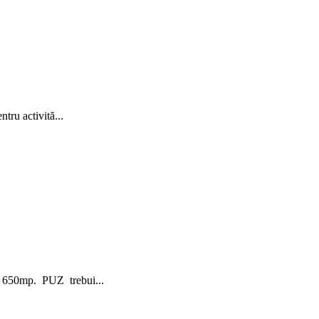
tru activită...
de 650mp. PUZ trebui...