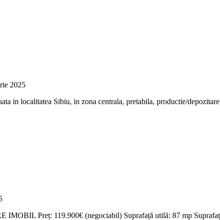
rie 2025
 in localitatea Sibiu, in zona centrala, pretabila, productie/depozitare, 
5
IL Preț: 119.900€ (negociabil) Suprafață utilă: 87 mp Suprafață c