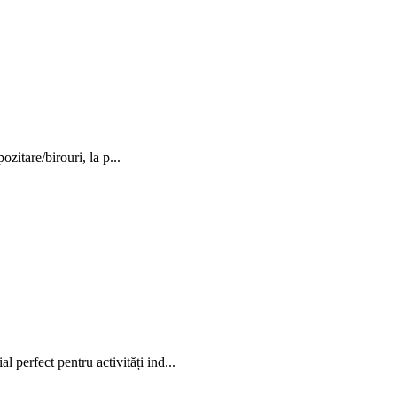
itare/birouri, la p...
rfect pentru activități ind...