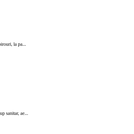
rouri, la pa...
p sanitar, ae...